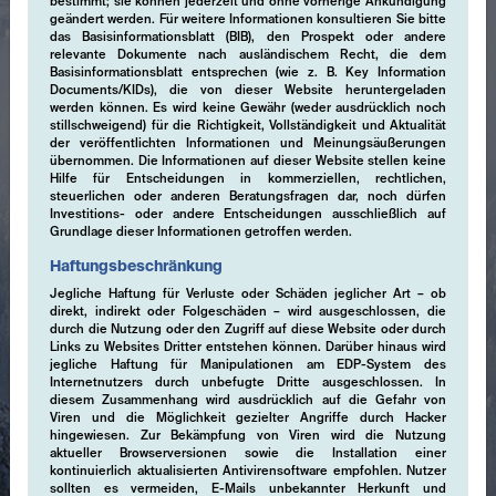
bestimmt; sie können jederzeit und ohne vorherige Ankündigung
geändert werden. Für weitere Informationen konsultieren Sie bitte
das Basisinformationsblatt (BIB), den Prospekt oder andere
relevante Dokumente nach ausländischem Recht, die dem
Basisinformationsblatt entsprechen (wie z. B. Key Information
Documents/KIDs), die von dieser Website heruntergeladen
werden können. Es wird keine Gewähr (weder ausdrücklich noch
stillschweigend) für die Richtigkeit, Vollständigkeit und Aktualität
der veröffentlichten Informationen und Meinungsäußerungen
übernommen. Die Informationen auf dieser Website stellen keine
Hilfe für Entscheidungen in kommerziellen, rechtlichen,
steuerlichen oder anderen Beratungsfragen dar, noch dürfen
Investitions- oder andere Entscheidungen ausschließlich auf
Grundlage dieser Informationen getroffen werden.
Haftungsbeschränkung
Jegliche Haftung für Verluste oder Schäden jeglicher Art – ob
direkt, indirekt oder Folgeschäden – wird ausgeschlossen, die
durch die Nutzung oder den Zugriff auf diese Website oder durch
Links zu Websites Dritter entstehen können. Darüber hinaus wird
jegliche Haftung für Manipulationen am EDP-System des
Internetnutzers durch unbefugte Dritte ausgeschlossen. In
diesem Zusammenhang wird ausdrücklich auf die Gefahr von
Viren und die Möglichkeit gezielter Angriffe durch Hacker
hingewiesen. Zur Bekämpfung von Viren wird die Nutzung
aktueller Browserversionen sowie die Installation einer
kontinuierlich aktualisierten Antivirensoftware empfohlen. Nutzer
sollten es vermeiden, E-Mails unbekannter Herkunft und