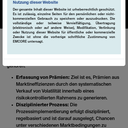
Systematic Cashflow Solution ist auf Währungen,
Nutzung dieser Website
Aktien, Anleihen oder Rohstoffe anwendbar.
Der gesamte Inhalt dieser Website ist urheberrechtlich geschützt.
Es ist zulässig, einzelne Seiten für den persönlichen oder nicht-
kommerziellen Gebrauch zu speichern oder auszudrucken. Die
vollständige oder teilweise Vervielfältigung, Übertragung
(elektronisch oder auf andere Weise), Modifikation, Verlinkung
oder Nutzung dieser Website für öffentliche oder kommerzielle
Zwecke ist ohne die vorherige schriftliche Zustimmung von
EMCORE untersagt.
Der systematische Charakter dieser Derivatstrategien
ermöglicht es uns, in einer transparenten und liquiden
Struktur zu agieren. Zu den wichtigsten Funktionen
gehören:
Erfassung von Prämien:
Ziel ist es, Prämien aus
Marktineffizienzen durch den systematischen
Verkauf von Volatilität innerhalb eines
risikokontrollierten Rahmens zu generieren.
Disziplinierter Prozess:
Die
Prozessimplementierung erfolgt diszipliniert,
regelbasiert und ist darauf ausgelegt, Chancen
unter verschiedenen Marktbedingungen zu