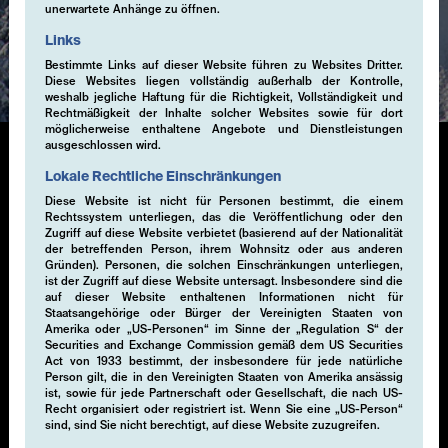
unerwartete Anhänge zu öffnen.
Expertise
Links
Bestimmte Links auf dieser Website führen zu Websites Dritter.
Diese Websites liegen vollständig außerhalb der Kontrolle,
weshalb jegliche Haftung für die Richtigkeit, Vollständigkeit und
Rechtmäßigkeit der Inhalte solcher Websites sowie für dort
möglicherweise enthaltene Angebote und Dienstleistungen
ausgeschlossen wird.
Lokale Rechtliche Einschränkungen
Single-Volatility
Diese Website ist nicht für Personen bestimmt, die einem
Rechtssystem unterliegen, das die Veröffentlichung oder den
Zugriff auf diese Website verbietet (basierend auf der Nationalität
Die Generierung von zusätzlichem Alpha durch
der betreffenden Person, ihrem Wohnsitz oder aus anderen
systematische Derivatestrategien, insbesondere
Gründen). Personen, die solchen Einschränkungen unterliegen,
ist der Zugriff auf diese Website untersagt. Insbesondere sind die
durch den Verkauf von Volatilität, ist ein wesentlicher
auf dieser Website enthaltenen Informationen nicht für
Bestandteil unseres Anlageansatzes. Indem wir
Staatsangehörige oder Bürger der Vereinigten Staaten von
Volatilität innerhalb eines risikokontrollierten Rahmens
Amerika oder „US-Personen“ im Sinne der „Regulation S“ der
verkaufen, nutzen wir die Prämie aus
Securities and Exchange Commission gemäß dem US Securities
Act von 1933 bestimmt, der insbesondere für jede natürliche
Marktineffizienzen. Diese Strategie wird durch einen
Person gilt, die in den Vereinigten Staaten von Amerika ansässig
disziplinierten, regelbasierten Prozess umgesetzt, der
ist, sowie für jede Partnerschaft oder Gesellschaft, die nach US-
darauf abzielt, Chancen unter verschiedenen
Recht organisiert oder registriert ist. Wenn Sie eine „US-Person“
sind, sind Sie nicht berechtigt, auf diese Website zuzugreifen.
Marktbedingungen zu nutzen. Unsere EMCORE